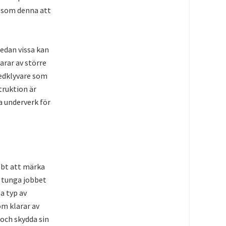
 som denna att
Medan vissa kan
arar av större
vedklyvare som
truktion är
a underverk för
bbt att märka
t tunga jobbet
a typ av
om klarar av
 och skydda sin