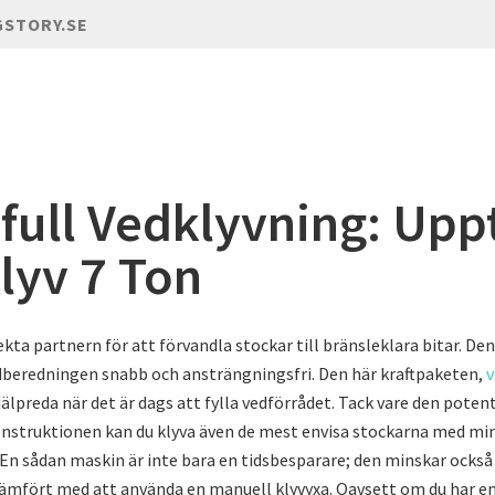
GSTORY.SE
tfull Vedklyvning: Upp
lyv 7 Ton
kta partnern för att förvandla stockar till bränsleklara bitar. Den
beredningen snabb och ansträngningsfri. Den här kraftpaketen,
v
hjälpreda när det är dags att fylla vedförrådet. Tack vare den pot
nstruktionen kan du klyva även de mest envisa stockarna med mi
En sådan maskin är inte bara en tidsbesparare; den minskar också 
ämfört med att använda en manuell klyvyxa. Oavsett om du har en