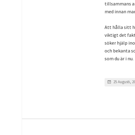
tillsammans ar
med innan man 
Att hålla sitt 
viktigt det fa
söker hjälp in
och bekanta s
som du är i nu.
25 Augusti, 2