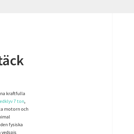
täck
na kraftfulla
edklyv 7 ton
,
enta motorn och
nimal
den fysiska
 vedspis