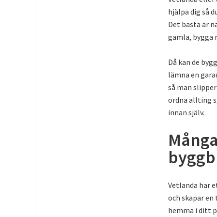
hjälpa dig så 
Det bästa är nä
gamla, bygga n
Då kan de bygg
lämna en garan
så man slipper
ordna allting 
innan själv.
Många 
byggb
Vetlanda har e
och skapar en 
hemma i ditt p