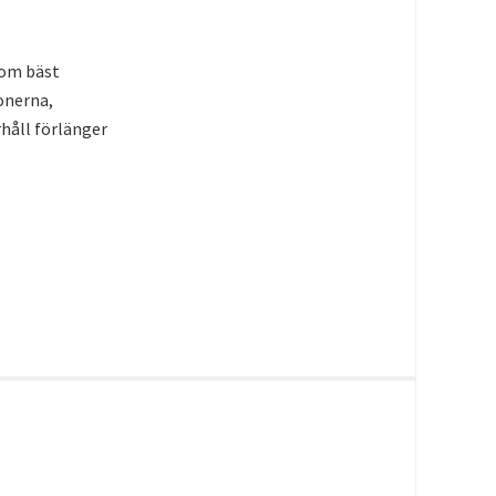
 som bäst
onerna,
rhåll förlänger