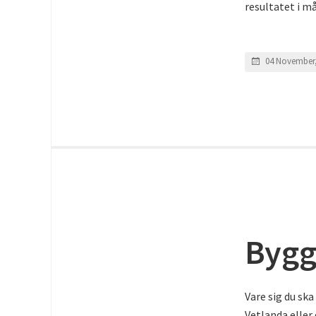
resultatet i m
04 November,
Bygg
Vare sig du sk
Vetlanda elle