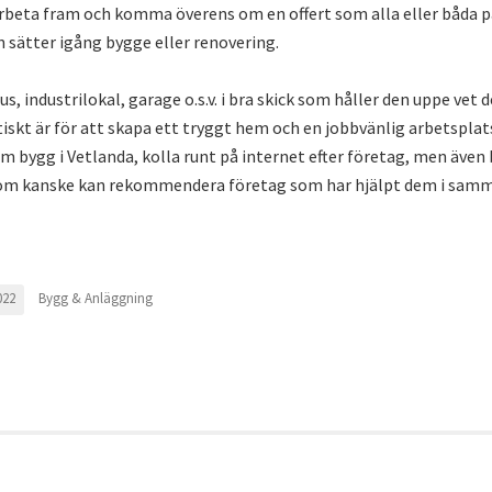
beta fram och komma överens om en offert som alla eller båda pa
sätter igång bygge eller renovering.
hus, industrilokal, garage o.s.v. i bra skick som håller den uppe vet d
ktiskt är för att skapa ett tryggt hem och en jobbvänlig arbetsplat
om bygg i Vetlanda, kolla runt på internet efter företag, men även
om kanske kan rekommendera företag som har hjälpt dem i samm
Bygg & Anläggning
022