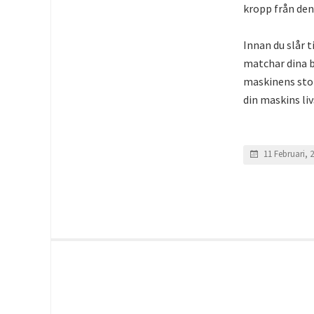
kropp från den
Innan du slår t
matchar dina b
maskinens stor
din maskins li
11 Februari, 