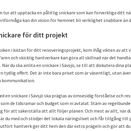
n tur att upptäcka en pålitlig snickare som kan förverkliga ditt nä
eriförmåga kan din vision för hemmet bli verklighet snabbare än d
snickare för ditt projekt
piken i kistan för ditt renoveringsprojekt, kom ihåg vikten av att v
faren och skicklig hantverkare kan göra all skillnad när det handl
 När du ska anlita en snickare i Sävsjö, se till att diskutera dina pla
en tydlig offert. Det är inte bara priset som är väsentligt, utan äve
h kommunikation.
 en snickare i Sävsjö ska präglas av ömsesidig förståelse och res
som de tidsramar och budget som ni avtalat. Stäm av regelbunde
 för att säkerställa att allt följer planen. Och mest av allt, när du
 är du med och stödjer det lokala näringslivet och får tillgång till
l utfört hantverk ger ditt hem den där extra prägeln och gör att du