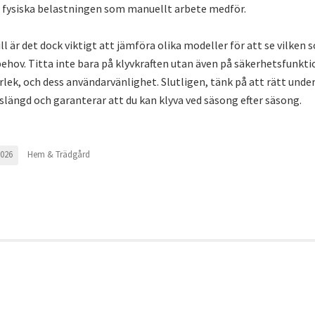
 fysiska belastningen som manuellt arbete medför.
ill är det dock viktigt att jämföra olika modeller för att se vilken
ehov. Titta inte bara på klyvkraften utan även på säkerhetsfunkti
lek, och dess användarvänlighet. Slutligen, tänk på att rätt unde
vslängd och garanterar att du kan klyva ved säsong efter säsong.
Hem & Trädgård
2026