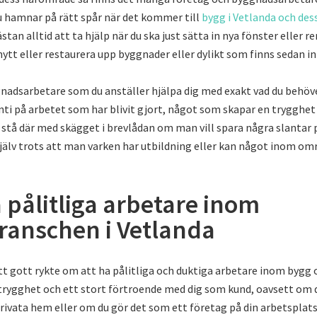
du hamnar på rätt spår när det kommer till
bygg i Vetlanda och de
stan alltid att ta hjälp när du ska just sätta in nya fönster eller r
ytt eller restaurera upp byggnader eller dylikt som finns sedan i
nadsarbetare som du anställer hjälpa dig med exakt vad du behöv
ti på arbetet som har blivit gjort, något som skapar en trygghet
 stå där med skägget i brevlådan om man vill spara några slantar 
själv trots att man varken har utbildning eller kan något inom om
pålitliga arbetare inom
ranschen i Vetlanda
tt gott rykte om att ha pålitliga och duktiga arbetare inom bygg 
trygghet och ett stort förtroende med dig som kund, oavsett om 
rivata hem eller om du gör det som ett företag på din arbetsplats.