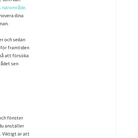
ss närområde
.
enovera dina
nnan.
er och sedan
 för framtiden
på att försöka
rådet sen
och fönster
du anställer
 Viktigt är att