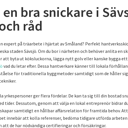
 en bra snickare i Sävs
 och råd
 en expert på träarbete i hjärtat av Småland? Perfekt hantverksski
reska staden Sävsjö. Om du bor i närheten och behöver anlita en sk
r att byta ut köksluckorna, lägga nytt golv eller kanske bygga ett
jö
vad du letar efter. Dessa hantverkare känner till lokala förhålla
rståelse för traditionella byggmetoder samtidigt som de håller si
ekniker.
la yrkespersoner ger flera fördelar. De kan ta sig till din bostad s
ed tider. Dessutom, genom att välja en lokal entreprenör bidrar du 
kapar samtidigt en hållbar affärsrelation för framtida behov. Att
bet innebär att kolla referenser, bedöma tidigare utförda arbeten
m att de har nödvändiga certifieringar och försäkringar.