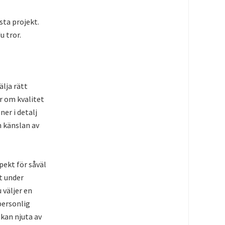
sta projekt.
u tror.
älja rätt
ar om kvalitet
ner i detalj
n känslan av
pekt för såväl
t under
 väljer en
 personlig
 kan njuta av