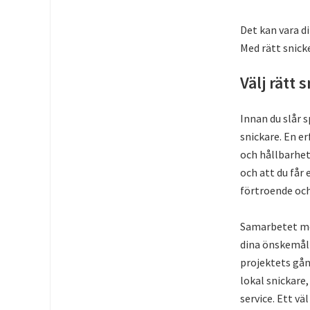
Det kan vara di
Med rätt snick
Välj rätt 
Innan du slår s
snickare. En er
och hållbarhet.
och att du får 
förtroende oc
Samarbetet med
dina önskemål 
projektets gång
lokal snickare,
service. Ett vä