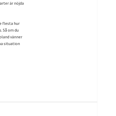
rter är nöjda
e flesta hur
s. Så om du
 bland vänner
a situation