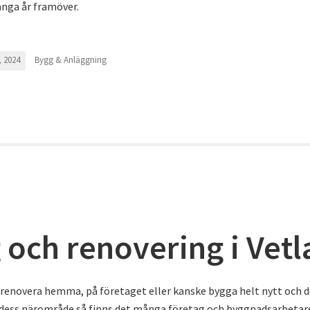
ånga år framöver.
Bygg & Anläggning
 2024
 och renovering i Vet
a renovera hemma, på företaget eller kanske bygga helt nytt och du
r dess närområde så finns det många företag och byggnadsarbeta