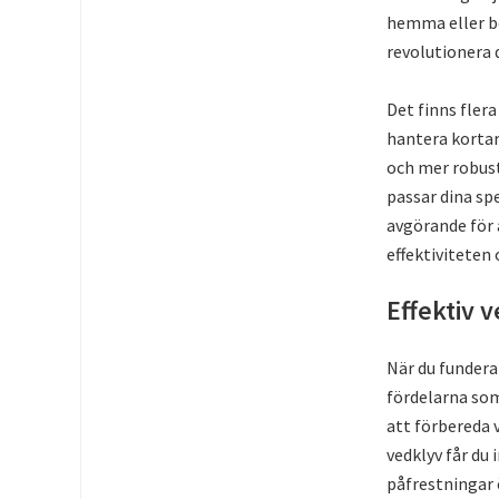
hemma eller b
revolutionera d
Det finns fler
hantera kortar
och mer robust
passar dina sp
avgörande för a
effektiviteten
Effektiv 
När du funder
fördelarna som
att förbereda 
vedklyv får du 
påfrestningar ö