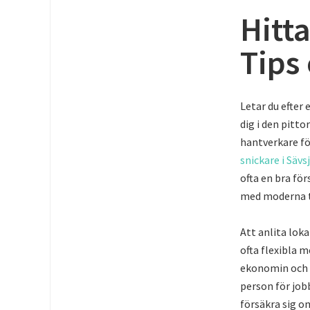
Hitta
Tips
Letar du efter
dig i den pitto
hantverkare fö
snickare i Sävs
ofta en bra fö
med moderna t
Att anlita loka
ofta flexibla m
ekonomin och s
person för job
försäkra sig o