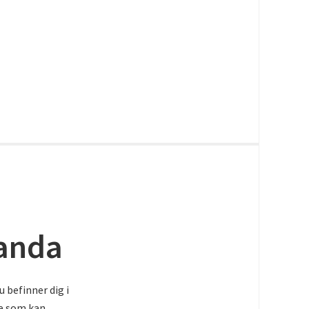
landa
 befinner dig i
re som kan