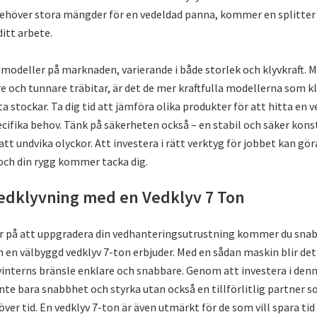
ehöver stora mängder för en vedeldad panna, kommer en splitter
itt arbete.
a modeller på marknaden, varierande i både storlek och klyvkraft. 
e och tunnare träbitar, är det de mer kraftfulla modellerna som kl
a stockar. Ta dig tid att jämföra olika produkter för att hitta en 
ecifika behov. Tänk på säkerheten också – en stabil och säker kons
tt undvika olyckor. Att investera i rätt verktyg för jobbet kan gör
 och din rygg kommer tacka dig.
vedklyvning med en Vedklyv 7 Ton
ar på att uppgradera din vedhanteringsutrustning kommer du sna
 en välbyggd vedklyv 7-ton erbjuder. Med en sådan maskin blir de
vinterns bränsle enklare och snabbare. Genom att investera i denn
inte bara snabbhet och styrka utan också en tillförlitlig partner s
ver tid. En vedklyv 7-ton är även utmärkt för de som vill spara tid