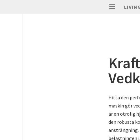
LIVIN
Kraf
Vedk
Hitta den perfe
maskin gör ved
är en otrolig 
den robusta ko
ansträngning. 
belastningen j