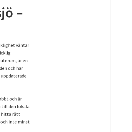
jö –
cklighet väntar
icklig
 uterum, är en
nden och har
g uppdaterade
nabbt och är
till den lokala
 hitta rätt
 och inte minst